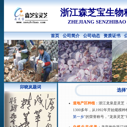
浙江森芝宝生物
ZHEJIANG SENZHIBAO B
首页
公司简介
公司动态
资质证书
卯晓岚题词
选择
道地产区种植
：浙江龙泉是灵芝
1300多年，从1992年开始规模
第一乡
”
的荣誉称号，
“
龙泉灵芝
”
自然生态优美
：龙泉地处浙江