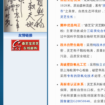
1929
米。原始森林茂盛，素有
“
市
”
之美誉。自然生态环境好，
灵芝生长
；
菌种优选纯正
：
“
森芝宝
”
灵芝菌
粉
）
主要功效成分
三萜类化合
友情链接
过中国科学院微生物研
究所国
段木仿野生栽培
：采用
纯段木
密，灵芝孢子颗粒饱满，质量
污染、品质安全稳定；
高破壁防氧化工艺
：采用
独立
部上海检测中心检验，破壁率高
采用
专有的防氧化技术
处理，
高标准认证体系
：灵芝系列标
保障。拥有自营出口权。生产
子粉和胶囊分别取得国家市场
国食健注
G20050646
。企业通