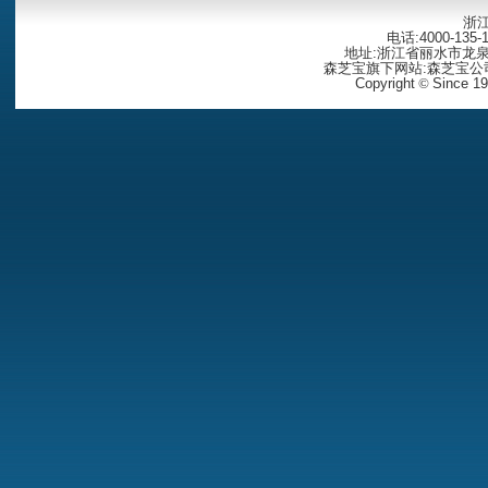
浙
电话:4000-135-1
地址:浙江省丽水市龙泉
森芝宝旗下网站:森芝宝公
Copyright
©
Since