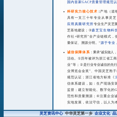
国内首家
GACP
质量管理规范
科研实力核心技术
：
产地
（
道
具有一支三十年专业从事灵芝
应用真菌研究所
专业生产灵芝
芝基地建设；
③
森芝宝生物科
作社
+
研究所
”
全产业链模式，
量保证、溯源分明。
“
源于专业
诚信保障体系
：秉承
“
诚实做人
活动。
①
历年被评为浙江省工商
业
”
等；
②
是行业专业诚信的先
业博览会金奖”、中国灵芝孢子
规范认证；浙江省地方标准
《
信体系建设，如：生产现场安
监督；建立智能化、数字化的
范性和质量溯源；
④
注重企业
实地发展，依法守信，以人为
灵芝资讯中心
中华灵芝第一乡
企业文化
品